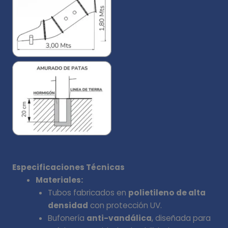
Especificaciones Técnicas
Materiales:
Tubos fabricados en
polietileno de alta
densidad
con protección UV.
Bufonería
anti-vandálica
, diseñada para