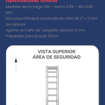
Especificaciones Técnicas
Medidas Aprox: Largo 1,80 – Ancho 0,55 – Alto 0,90
Mts
Estructura Principal construida en caño de 2″ x 2 mm
de espesor
Agarres en caño de 1 pulgada, espesor 2 mm.
Preparado para amurar 30cm.