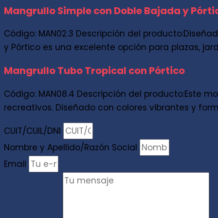
Mangrullo Simple con Doble Bajada y Pórti
Código: MAN02.3 Descripción del producto:Diseñado
y Pórtico es una excelente opción para plazas, jar
Mangrullo Tubo Tropical con Pórtico
Código: MAN08.4 Descripción del producto:Este mo
recreativos. Diseñado con colores vibrantes y form
CUIT/CUIL/DNI
Nombre y Apellido/Razón Social
Email