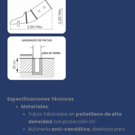
Especificaciones Técnicas
Materiales:
Tubos fabricados en
polietileno de alta
densidad
con protección UV.
Bufonería
anti-vandálica
, diseñada para