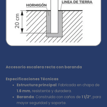
Accesorio escalera recta con baranda
Especificaciones Técnicas
Estructura principal
: Fabricada en chapa de
1.6 mm
, resistente y duradera.
Baranda
: Construida con caños de
1 1/2”
, para
mayor seguridad y soporte.