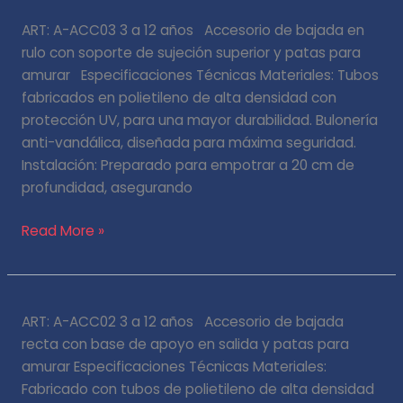
ART: A-ACC03 3 a 12 años Accesorio de bajada en
rulo con soporte de sujeción superior y patas para
amurar Especificaciones Técnicas Materiales: Tubos
fabricados en polietileno de alta densidad con
protección UV, para una mayor durabilidad. Bulonería
anti-vandálica, diseñada para máxima seguridad.
Instalación: Preparado para empotrar a 20 cm de
profundidad, asegurando
Read More »
Bajada
ART: A-ACC02 3 a 12 años Accesorio de bajada
tubo
recta con base de apoyo en salida y patas para
amurar Especificaciones Técnicas Materiales:
Fabricado con tubos de polietileno de alta densidad