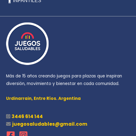
INFANTILES
Más de 15 años creando juegos para plazas que inspiran
diversión, movimiento y bienestar en cada comunidad.
Urdinarrain,
Entre Ríos. Argentina
3446 614 144
juegosaludables@gmail.com