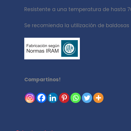
Resistente a una temperatura de hasta 7
Se recomienda la utilización de baldosas
Compartinos!