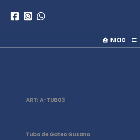
Ir
al
contenido
INICIO
ART: A-TUB03
Tubo de Gateo Gusano