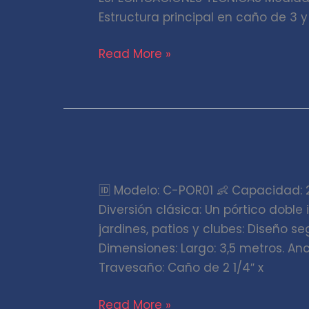
Estructura principal en caño de 3 y
Read More »
Pórtico
doble
🆔 Modelo: C-POR01 👶 Capacidad: 
familiar
Diversión clásica: Un pórtico doble
jardines, patios y clubes: Diseño s
Dimensiones: Largo: 3,5 metros. Anch
Travesaño: Caño de 2 1/4″ x
Read More »