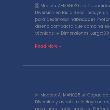
🆔 Modelo: A-MAN02.6 👶 Capacidad
con
Diversión en las alturas: Incluye 
trepador
para desarrollar habilidades motor
diseño compacto que combina esca
técnicas: 🔸 Dimensiones: Largo: X
Read More »
Mangrullo
simple
🆔 Modelo: A-MAN02.5 👶 Capacidad:
con
Diversión y aventura: Incluye un m
tobogán
para juegos adicionales.🔹 Perfec
y