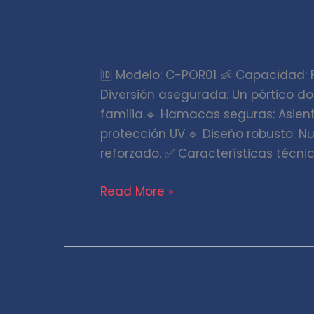
Tobogán
chico
🆔 Modelo: C-POR01 👶 Capacidad:
familiar
Diversión asegurada: Un pórtico do
familia.🔹 Hamacas seguras: Asient
protección UV.🔹 Diseño robusto: N
reforzado. ✅ Características técnic
Read More »
Mangrullo
simple