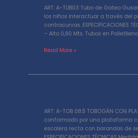
ART: A-TUB03 Tubo de Gateo Gusan
Gateo
los niños interactuar a través del p
Gusano
contracurvas. ESPECIFICACIONES TÉC
– Alto 0,90 Mts. Tubos en Polietile
Read More »
Tobogán
con
ART: A-TOB 08.5 TOBOGÁN CON PLAT
plataforma
conformado por una plataforma c
doble
escalera recta con barandas de s
ESPECIFICACIONES TÉCNICAS Medidas 