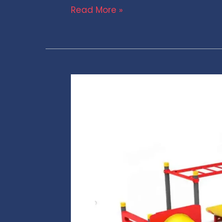
Read More »
Mangrullo
Trepador
Plus