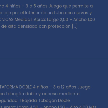
o 4 niños – 3 a 5 años Juego que permite a
asaje por el interior de un tubo con curvas y
NICAS Medidas Aprox: Largo 2,00 – Ancho 1,00
no de alta densidad con protección […]
AFORMA DOBLE 4 niños – 3 a 12 años Juego
on tobogán doble y acceso mediante
eguridad. 1 Bajada Tobogán Doble
Aprox: Largo 4,50 – Ancho 1,50 – Alto 4,00 Mts.