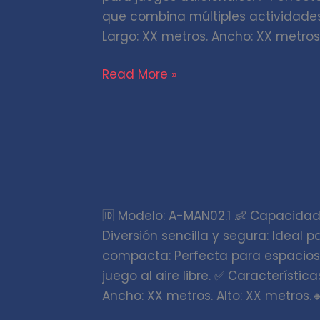
que combina múltiples actividades.
pórtico
Largo: XX metros. Ancho: XX metros.
Read More »
Mangrullo
simple
🆔 Modelo: A-MAN02.1 👶 Capacidad:
Diversión sencilla y segura: Ideal p
compacta: Perfecta para espacios 
juego al aire libre. ✅ Característic
Ancho: XX metros. Alto: XX metros.🔸