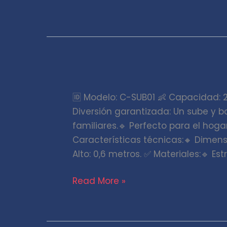
Sube
y
🆔 Modelo: C-SUB01 👶 Capacidad: 
Baja
Diversión garantizada: Un sube y 
Chico
familiares.🔹 Perfecto para el hoga
Familiar
Características técnicas:🔸 Dimensi
Alto: 0,6 metros. ✅ Materiales:🔹 E
Read More »