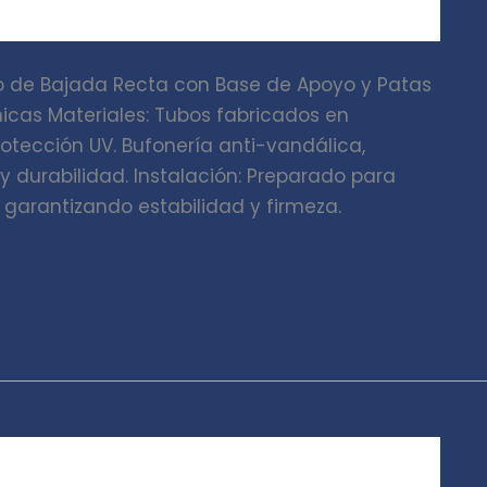
o de Bajada Recta con Base de Apoyo y Patas
icas Materiales: Tubos fabricados en
rotección UV. Bufonería anti-vandálica,
durabilidad. Instalación: Preparado para
garantizando estabilidad y firmeza.