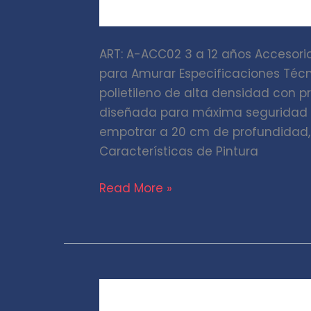
ART: A-ACC02 3 a 12 años Accesori
para Amurar Especificaciones Técn
polietileno de alta densidad con p
diseñada para máxima seguridad y 
empotrar a 20 cm de profundidad, 
Características de Pintura
Read More »
Bajada
tubo