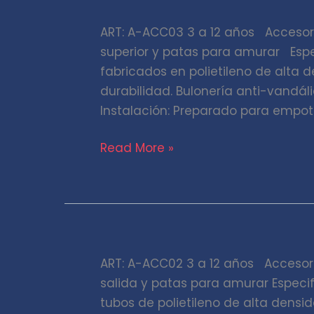
rulo
ART: A-ACC03 3 a 12 años Accesori
superior y patas para amurar Espe
fabricados en polietileno de alta
durabilidad. Bulonería anti-vandá
Instalación: Preparado para empot
Read More »
Bajada
ART: A-ACC02 3 a 12 años Accesor
tubo
salida y patas para amurar Especi
tubos de polietileno de alta dens