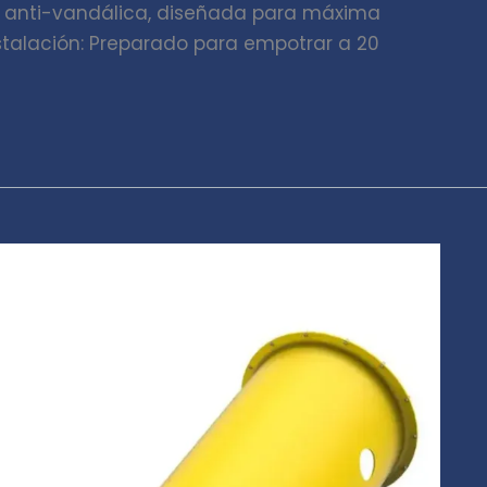
ría anti-vandálica, diseñada para máxima
stalación: Preparado para empotrar a 20