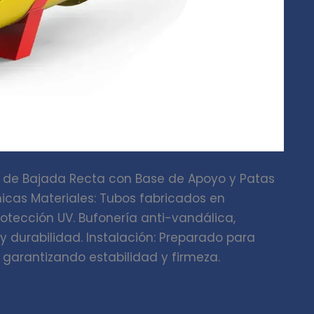
o de Bajada Recta con Base de Apoyo y Patas
icas Materiales: Tubos fabricados en
rotección UV. Bufonería anti-vandálica,
durabilidad. Instalación: Preparado para
garantizando estabilidad y firmeza.