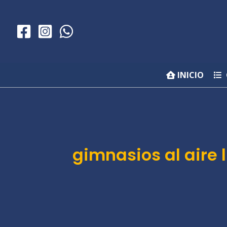
Ir
al
contenido
INICIO
gimnasios al aire l
Bajada