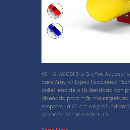
ART: A-ACC01 3 a 12 años Accesori
para Amurar Especificaciones Técn
polietileno de alta densidad con p
diseñada para máxima seguridad y 
empotrar a 20 cm de profundidad, 
Características de Pintura