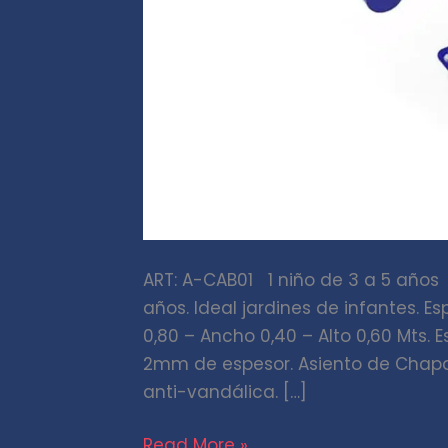
ART: A-CAB01 1 niño de 3 a 5 año
años. Ideal jardines de infantes. E
0,80 – Ancho 0,40 – Alto 0,60 Mts. 
2mm de espesor. Asiento de Chapa p
anti-vandálica. […]
Read More »