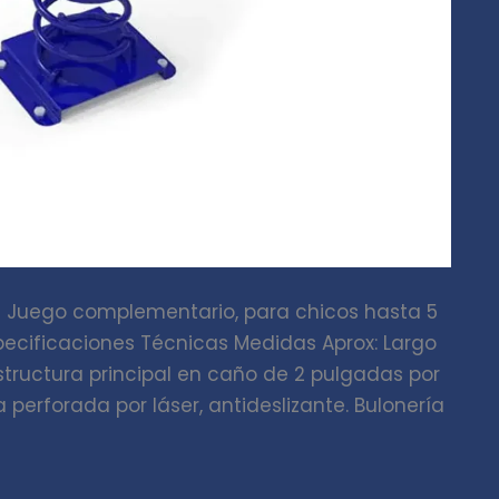
s Juego complementario, para chicos hasta 5
specificaciones Técnicas Medidas Aprox: Largo
Estructura principal en caño de 2 pulgadas por
erforada por láser, antideslizante. Bulonería