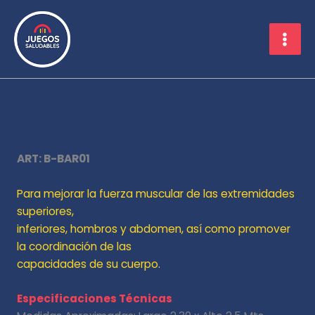
Ir
al
contenido
ART: B-BAR01
Para mejorar la fuerza muscular de las extremidades
superiores,
inferiores, hombros y abdomen, así como promover
la coordinación de las
capacidades de su cuerpo.
Especificaciones Técnicas