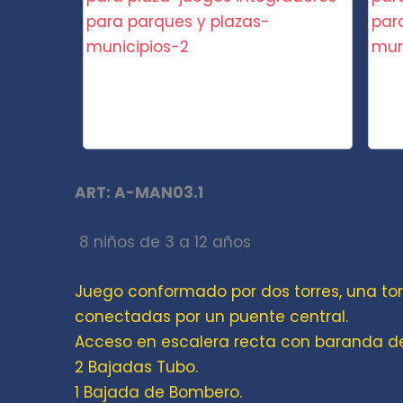
ART: A-MAN03.1
8 niños de 3 a 12 años
Juego conformado por dos torres, una to
conectadas por un puente central.
Acceso en escalera recta con baranda de
2 Bajadas Tubo.
1 Bajada de Bombero.