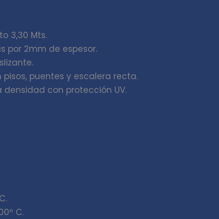
to 3,30 Mts.
as por 2mm de espesor.
lizante.
 pisos, puentes y escalera recta.
a densidad con protección UV.
C.
00º C.