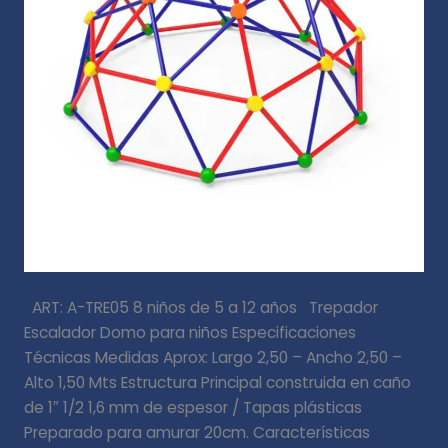
ART: A-TRE05 8 niños de 5 a 12 años Trepador
Escalador Domo para niños Especificaciones
Técnicas Medidas Aprox: Largo 2,50 – Ancho 2,50 –
Alto 1,50 Mts Estructura Principal construida en caño
de 1″ 1/2 1,6 mm de espesor / Tapas plásticas
Preparado para amurar 20cm. Características