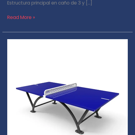
Estructura principal en caño de 3 y […]
Read More »
Mesa
de
Ping
Pong