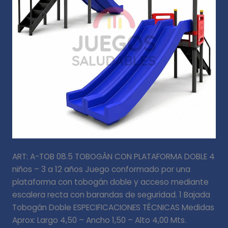
ART: A-TOB 08.5 TOBOGÁN CON PLATAFORMA DOBLE 4
niños – 3 a 12 años Juego conformado por una
plataforma con tobogán doble y acceso mediante
escalera recta con barandas de seguridad. 1 Bajada
Tobogán Doble ESPECIFICACIONES TÉCNICAS Medidas
Aprox: Largo 4,50 – Ancho 1,50 – Alto 4,00 Mts.