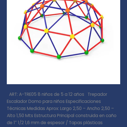
ART: A-TRE05 8 niños de 5 a 12 años Trepador
Escalador Domo para niños Especificaciones
Técnicas Medidas Aprox: Largo 2,50 – Ancho 2,50 –
Alto 1,50 Mts Estructura Principal construida en caño
de 1″ 1/2 1,6 mm de espesor / Tapas plásticas