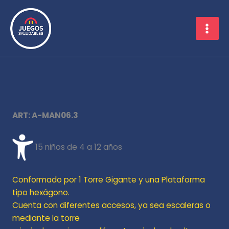
Ir
al
contenido
ART: A-MAN06.3
15 niños de 4 a 12 años
Conformado por 1 Torre Gigante y una Plataforma
tipo hexágono.
Cuenta con diferentes accesos, ya sea escaleras o
mediante la torre