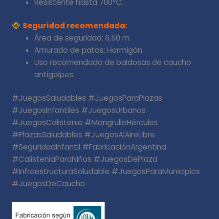
Resistente hasta 700°C.
Seguridad recomendada:
Área de seguridad: 6,50 m.
Amurado de patas: Hormigón.
Uso recomendado de baldosas de caucho
antigolpes.
#JuegosSaludables #JuegosParaPlazas
#JuegosInfantiles #JuegosUrbanos
#JuegosCalistenia #MangrulloHércules
#PlazasSaludables #JuegosAlAireLibre
#SeguridadInfantil #FabricaciónArgentina
#CalisteniaParaNiños #JuegosDePlaza
#InfraestructuraSaludable #JuegosParaMunicipios
#JuegosDeCaucho