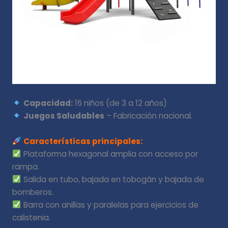
Capacidad:
16 niños (de 3 a 12 años)
Juegos Saludables
– Fabricación nacional.
Características principales:
Plataforma hexagonal amplia con acceso por
rampa.
Salida en tubo, bajada en tobogán y bajada de
bomberos.
Barra con anillas y paralelas para ejercicios de
calistenia.