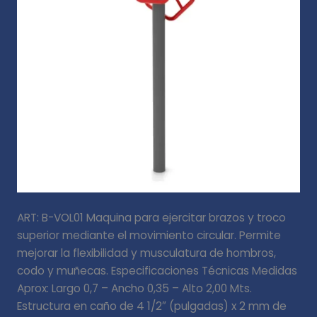
ART: B-VOL01 Maquina para ejercitar brazos y troco
superior mediante el movimiento circular. Permite
mejorar la flexibilidad y musculatura de hombros,
codo y muñecas. Especificaciones Técnicas Medidas
Aprox: Largo 0,7 – Ancho 0,35 – Alto 2,00 Mts.
Estructura en caño de 4 1/2″ (pulgadas) x 2 mm de