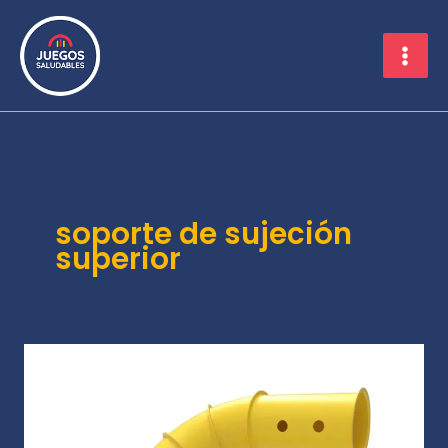
Ir
al
contenido
soporte de sujeción
superior
Bajada
rulo