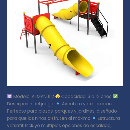
Modelo: A-MAN01.2
Capacidad: 3 a 12 años
Descripción del juego:
Aventura y exploración:
Perfecto para plazas, parques y jardines, diseñado
para que los niños disfruten al máximo.
Estructura
versátil: Incluye múltiples opciones de escalada,