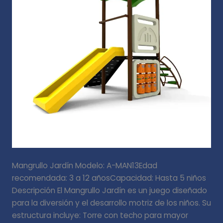
Mangrullo Jardín Modelo: A-MAN13Edad
recomendada: 3 a 12 añosCapacidad: Hasta 5 niños
Descripción El Mangrullo Jardín es un juego diseñado
para la diversión y el desarrollo motriz de los niños. Su
estructura incluye: Torre con techo para mayor