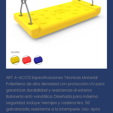
ART A-ACC12 Especificaciones Técnicas Material:
Polietileno de alta densidad con protección UV para
garantizar durabilidad y resistencia al exterior.
Bulonería anti-vandálica: Diseñada para máxima
seguridad. Incluye: Herrajes y cadena Nro. 50
galvanizada, resistente a la intemperie. Uso: Apta