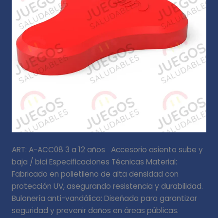
ART: A-ACC08 3 a 12 años Accesorio asiento sube y
baja / bici Especificaciones Técnicas Material:
Fabricado en polietileno de alta densidad con
protección UV, asegurando resistencia y durabilidad.
Bulonería anti-vandálica: Diseñada para garantizar
seguridad y prevenir daños en áreas públicas.